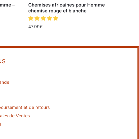
omme –
Chemises africaines pour Homme
chemise rouge et blanche
47.99
€
NS
ande
boursement et de retours
ales de Ventes
s