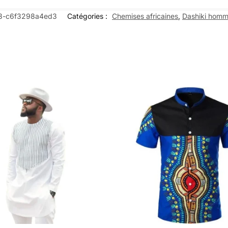
8-c6f3298a4ed3
Catégories :
Chemises africaines
,
Dashiki hom