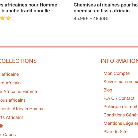
s africaines pour Homme
Chemises africaines pour h
blanche traditionnelle
chemise en tissu africain
45.99
€
–
48.99
€
COLLECTIONS
INFORMATIO
Mon Compte
 africaine
Suivre ma comm
rd africain
Blog
e Africaine Femme
F.A.Q / Contact
ous africains
Politique de rem
ments Africain Homme
Conditions Génér
rts Africains
Mentions Légale
iki
Plan du Site
x Cauris