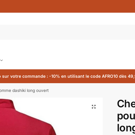
 sur votre commande : -10% en utilisant le code AFRO10 dès 49,
omme dashiki long ouvert
Che
🔍
pou
lon