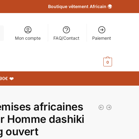
Boutique vêtement Africain 🌍
Mon compte
FAQ/Contact
Paiement
0.00
€
0
90€ ❤️
mises africaines
r Homme dashiki
g ouvert