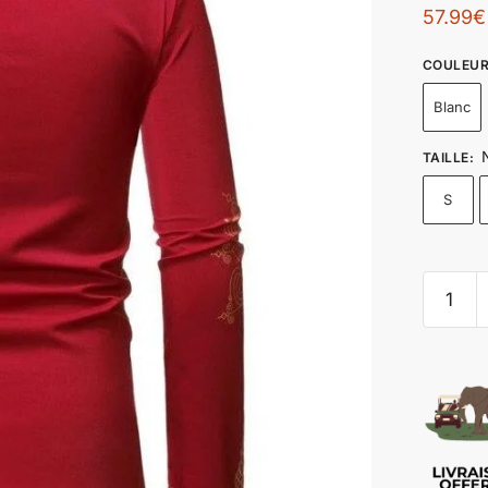
57.99
€
COULEU
Blanc
TAILLE
:
S