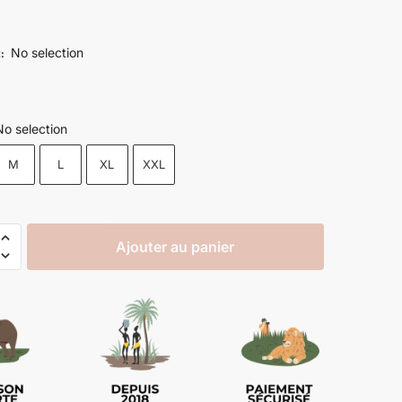
No selection
R
:
No selection
M
L
XL
XXL
Ajouter au panier