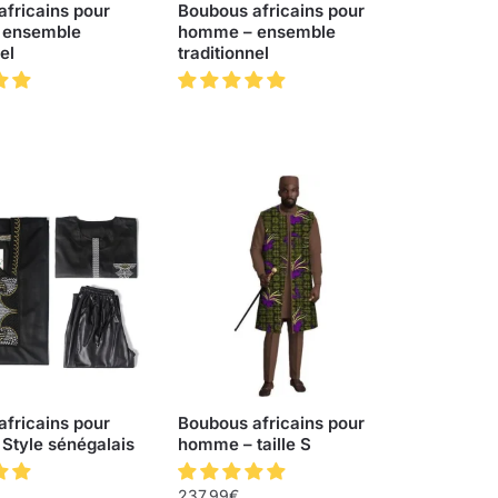
fricains pour
Boubous africains pour
 ensemble
homme – ensemble
el
traditionnel
fricains pour
Boubous africains pour
Style sénégalais
homme – taille S
237.99
€