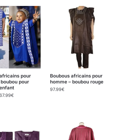
fricains pour
Boubous africains pour
boubou pour
homme – boubou rouge
 enfant
97.99
€
67.99
€