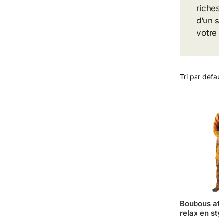
riche
d’un 
votre
Boubous af
relax en s