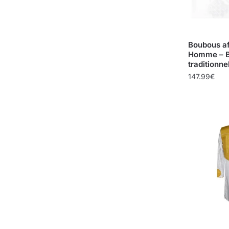
Boubous af
Homme – 
traditionne
147.99
€