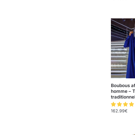
Boubous af
homme – T
traditionne
162.99
€