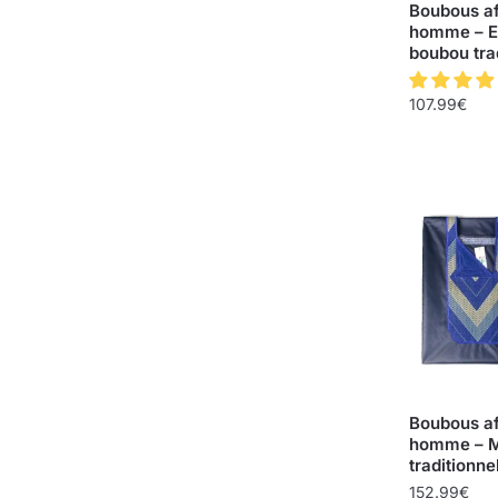
Boubous af
homme – E
boubou tra
107.99
€
Boubous af
homme – 
traditionne
152.99
€