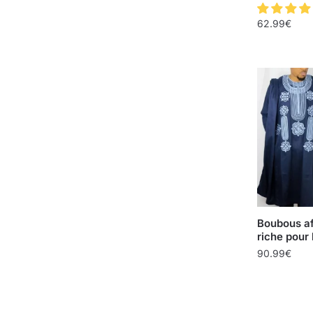
62.99
€
Boubous af
riche pou
90.99
€