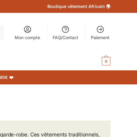
Boutique vêtement Africain 🌍
Mon compte
FAQ/Contact
Paiement
0.00
€
0
90€ ❤️
garde-robe. Ces vêtements traditionnels,