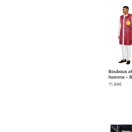
Boubous af
homme – B
71.99
€