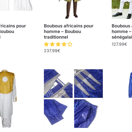
ricains pour
Boubous africains pour
Boubous a
Boubou
homme – Boubou
homme – 
l
traditionnel
sénégala
127.99
€
237.99
€