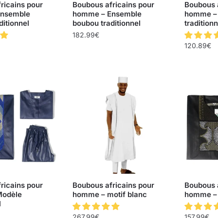
ricains pour
Boubous africains pour
Boubous a
nsemble
homme – Ensemble
homme –
ditionnel
boubou traditionnel
traditionn
182.99
€
120.89
€
ricains pour
Boubous africains pour
Boubous a
Modèle
homme – motif blanc
homme – 
l
267.99
€
157.99
€