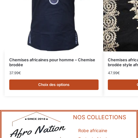
Chemises africaines pour homme – Chemise
Chemises afri
brodée
brodée style afr
37.99
€
47.99
€
Choix des options
NOS COLLECTIONS
Robe africaine