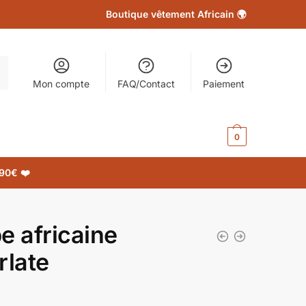
Boutique vêtement Africain 🌍
Mon compte
FAQ/Contact
Paiement
0.00
€
0
90€ ❤️
e africaine
rlate
€