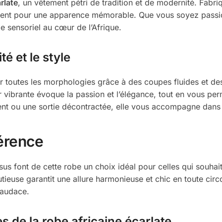
rlate
, un vêtement pétri de tradition et de modernité. Fabr
inement pour une apparence mémorable. Que vous soyez pass
e sensoriel au cœur de l’Afrique.
é et le style
 toutes les morphologies grâce à des coupes fluides et des
 vibrante évoque la passion et l’élégance, tout en vous per
ment ou une sortie décontractée, elle vous accompagne dans
férence
issus font de cette robe un choix idéal pour celles qui souha
nutieuse garantit une allure harmonieuse et chic en toute ci
 audace.
s de la robe africaine écarlate