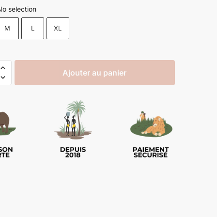
No selection
M
L
XL
Ajouter au panier