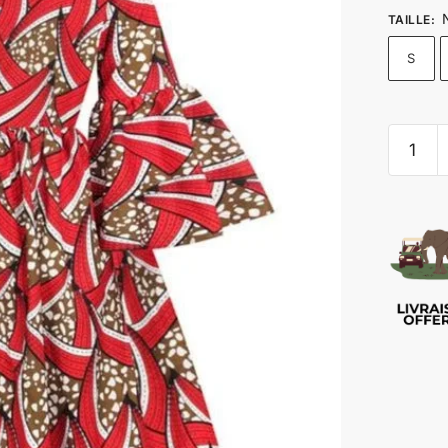
TAILLE
:
S