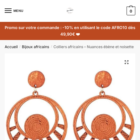
MENU
0
Promo sur votre commande : -10% en utilisant le code AFRO10 dès
49,90€ ❤️
Accueil
Bijoux africains
Colliers africains – Nuances ébène et noisette
/
/
🔍