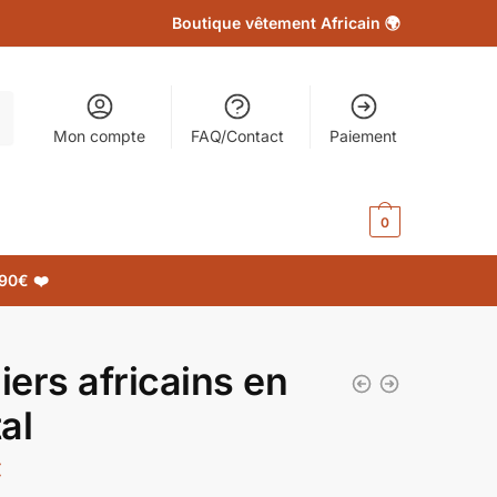
Boutique vêtement Africain 🌍
Mon compte
FAQ/Contact
Paiement
0.00
€
0
90€ ❤️
liers africains en
al
€