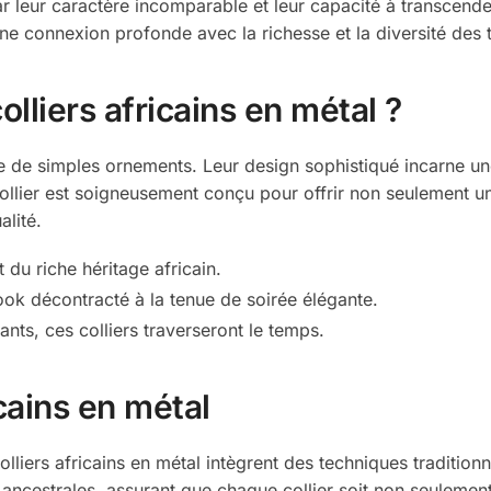
r leur caractère incomparable et leur capacité à transcender 
une connexion profonde avec la richesse et la diversité des t
lliers africains en métal ?
que de simples ornements. Leur design sophistiqué incarne 
lier est soigneusement conçu pour offrir non seulement un 
lité.
 du riche héritage africain.
ook décontracté à la tenue de soirée élégante.
nts, ces colliers traverseront le temps.
icains en métal
olliers africains en métal intègrent des techniques tradition
cestrales, assurant que chaque collier soit non seulement