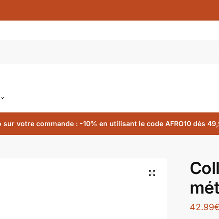
 sur votre commande : -10% en utilisant le code AFRO10 dès 49,
Col
🔍
mét
42.99