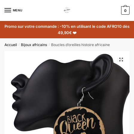
MENU
0
Promo sur votre commande : -10% en utilisant le code AFRO10 dès
49,90€ ❤️
Accueil
Bijoux africains
Boucles d’oreilles histoire africaine
/
/
🔍