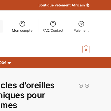
Boutique vêtement Africain 🌍
Mon compte
FAQ/Contact
Paiement
0.00
€
0
90€ ❤️
cles d’oreilles
niques pour
mmes