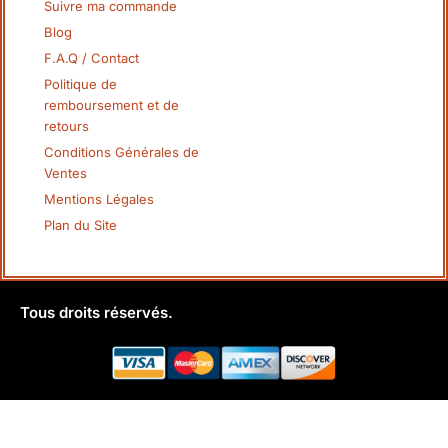
Suivre ma commande
Blog
F.A.Q / Contact
Politique de
remboursement et de
retours
Conditions Générales de
Ventes
Mentions Légales
Plan du Site
Tous droits réservés.