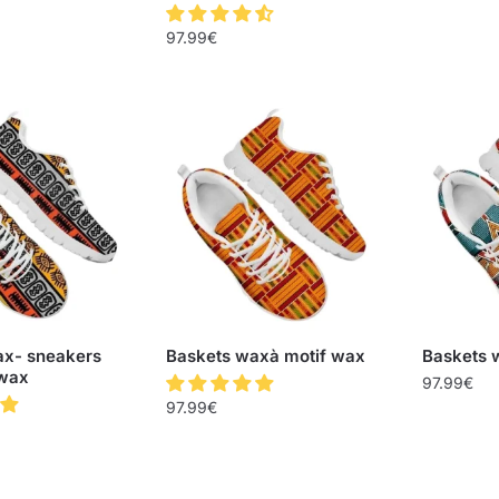
97.99
€
ax- sneakers
Baskets waxà motif wax
Baskets 
 wax
97.99
€
97.99
€