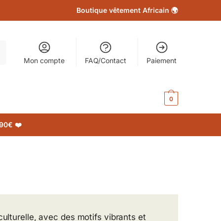
Boutique vêtement Africain 🌍
Mon compte
FAQ/Contact
Paiement
0.00
€
0
90€ ❤️
ulturelle, avec des motifs vibrants et