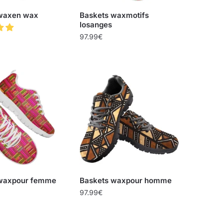
waxen wax
Baskets waxmotifs
losanges
97.99
€
 waxpour femme
Baskets waxpour homme
97.99
€