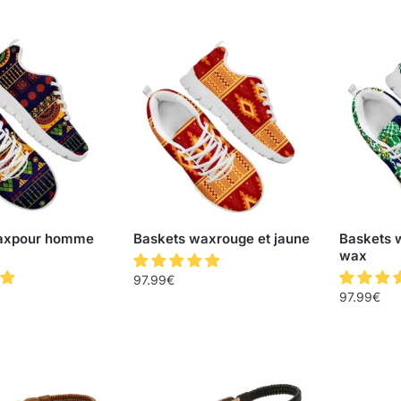
axpour homme
Baskets waxrouge et jaune
Baskets w
wax
97.99
€
97.99
€