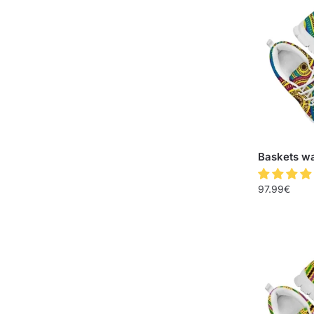
Baskets w
97.99
€